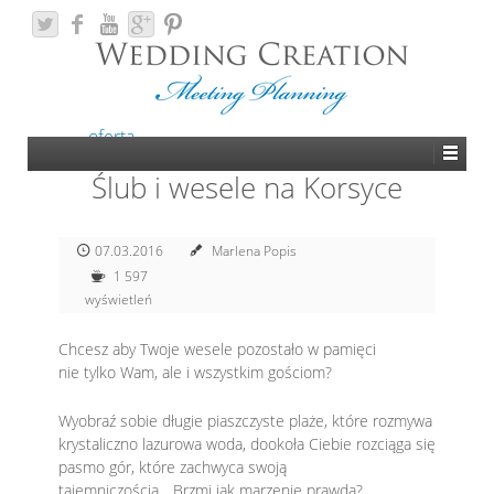
oferta
Ślub i wesele na Korsyce
07.03.2016
Marlena Popis
1 597
wyświetleń
Chcesz aby Twoje wesele pozostało w pamięci
nie tylko Wam, ale i wszystkim gościom?
Wyobraź sobie długie piaszczyste plaże, które rozmywa
krystaliczno lazurowa woda, dookoła Ciebie rozciąga się
pasmo gór, które zachwyca swoją
tajemniczością….Brzmi jak marzenie prawda?