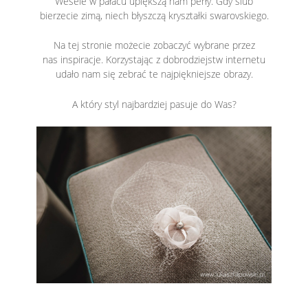
Wesele w pałacu upiększą nam perły. Gdy ślub
bierzecie zimą, niech błyszczą kryształki swarovskiego.
Na tej stronie możecie zobaczyć wybrane przez
nas inspiracje. Korzystając z dobrodziejstw internetu
udało nam się zebrać te najpiękniejsze obrazy.
A który styl najbardziej pasuje do Was?