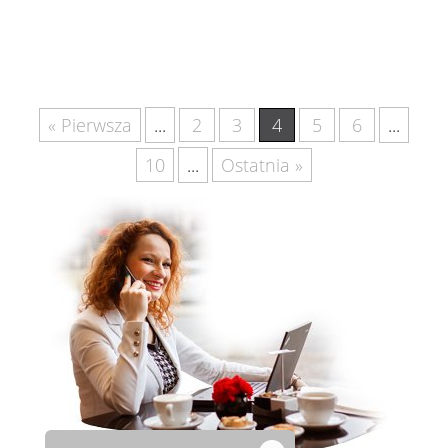
« Pierwsza
...
2
3
4
5
6
...
10
...
Ostatnia »