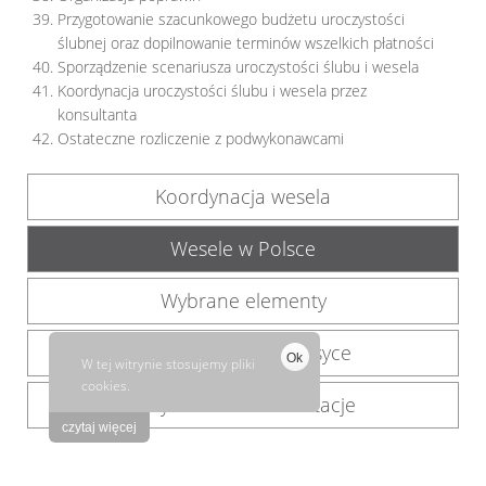
Przygotowanie szacunkowego budżetu uroczystości
ślubnej oraz dopilnowanie terminów wszelkich płatności
Sporządzenie scenariusza uroczystości ślubu i wesela
Koordynacja uroczystości ślubu i wesela przez
konsultanta
Ostateczne rozliczenie z podwykonawcami
Koordynacja wesela
Wesele w Polsce
Wybrane elementy
Ślub i wesele na Korsyce
Ok
W tej witrynie stosujemy pliki
cookies.
Indywidualne konsultacje
czytaj więcej