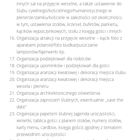
innych sal na przyjęcie weselne, a także ustawienie do
ślubu cywilnego/kościelnego/humanistycznego w
plenerze/zamku/kościele w zależności od okoliczności;
w tym, ustawienia stołów, krzeseł, bufetów, parkietu,
kącików wypoczynkowych, stołu z księgą gości i innych
Organizacja atrakcji na przyjęcie weselne – kącik foto z
aparatami polaroid/foto budka/puszczanie
lampionów/fajerwerki itp.
Organizacja podziękowań dla rodziców
Organizacja upominków i podziękowań dla gości
Organizacja aranżacji kwiatowej i dekoracji miejsca ślubu
Organizacja aranżacji kwiatowej i dekoracji miejsca
wesela i pleneru
Organizacja architektonicznego oświetlenia
Organizacja zaproszeń ślubnych, ewentualnie „save the
date”
Organizacja papeterii ślubnej (agenda uroczystości,
winietki, tablica gości z planem stołów, numery stołów,
karty menu, cardbox, księga gości) zgodnej z tematem
przewodnim uroczystości