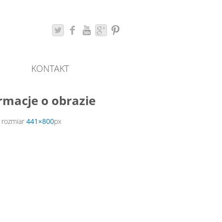
KONTAKT
rmacje o obrazie
 rozmiar
441×800
px