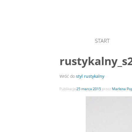
START
rustykalny_s
Wróć do
styl rustykalny
Publikacja
25 marca 2015
przez
Marlena Pop