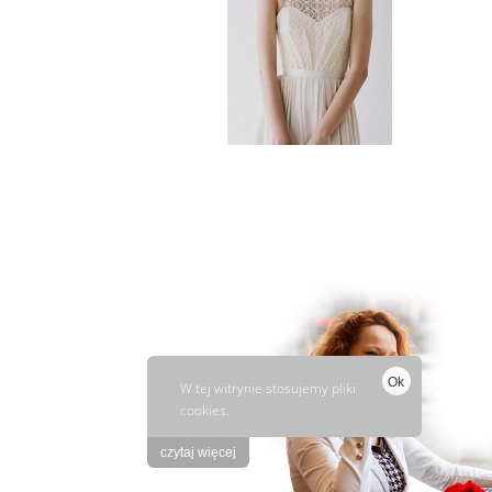
Ok
W tej witrynie stosujemy pliki
cookies.
czytaj więcej