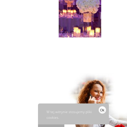
Ok
W tej witrynie stosujemy pliki
cookies.