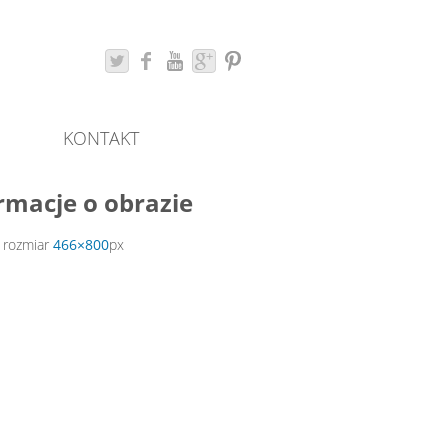
KONTAKT
rmacje o obrazie
 rozmiar
466×800
px