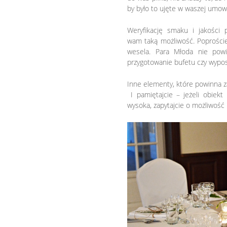
by było to ujęte w waszej umow
Weryfikację smaku i jakości 
wam taką możliwość. Poproście
wesela. Para Młoda nie powi
przygotowanie bufetu czy wypos
Inne elementy, które powinna z
I pamiętajcie – jeżeli obiek
wysoka, zapytajcie o możliwość 