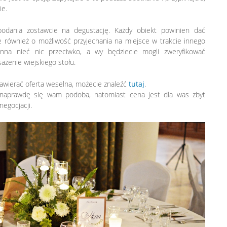
ie.
podania zostawcie na degustację. Każdy obiekt powinien dać
 również o możliwość przyjechania na miejsce w trakcie innego
nna nieć nic przeciwko, a wy będziecie mogli zweryfikować
ażenie wiejskiego stołu.
awierać oferta weselna, możecie znaleźć
tutaj
.
t naprawdę się wam podoba, natomiast cena jest dla was zbyt
negocjacji.