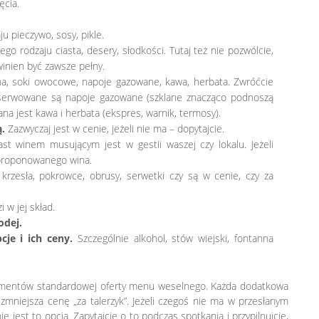
ęcia.
u pieczywo, sosy, pikle.
ego rodzaju ciasta, desery, słodkości. Tutaj też nie pozwólcie,
winien być zawsze pełny.
, soki owocowe, napoje gazowane, kawa, herbata. Zwróćcie
 serwowane są napoje gazowane (szklane znacząco podnoszą
a jest kawa i herbata (ekspres, warnik, termosy).
.
Zazwyczaj jest w cenie, jeżeli nie ma – dopytajcie.
st winem musującym jest w gestii waszej czy lokalu. Jeżeli
 proponowanego wina.
 krzesła, pokrowce, obrusy, serwetki czy są w cenie, czy za
 w jej skład.
odej.
je i ich ceny.
Szczególnie alkohol, stów wiejski, fontanna
lementów standardowej oferty menu weselnego. Każda dodatkowa
 zmniejsza cenę „za talerzyk”. Jeżeli czegoś nie ma w przesłanym
ie jest to opcją. Zapytajcie o to podczas spotkania i przypilnujcie,