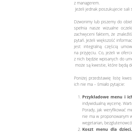
z managerem.
Jeżeli jednak poszukujecie sali
Dzwonimy lub piszemy do obiek
spełnia nasze wizualne oczek
zachwyceni faktem, że znaleźl
pytań. Jeżeli większość informac
jest integralną częścią umo
na przyjęciu. Co, jeżeli w ofer
z nich będzie wpisanych do umo
może są kwestie, które będą decy
Poniżej przedstawię listę kwest
ich nie ma – śmiało pytajcie:
Przykładowe menu i ic
indywidualną wycenę. Wart
Porady, jak weryfikować 
nie ma w proponowanym wam
wegetarian, bezglutenowcó
Koszt menu dla dzieci.