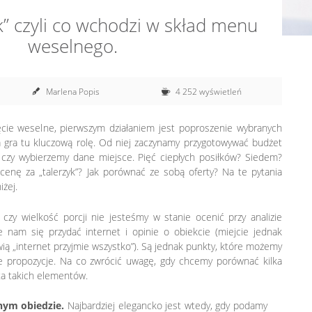
yk” czyli co wchodzi w skład menu
weselnego.
Marlena Popis
4 252 wyświetleń
cie weselne, pierwszym działaniem jest poproszenie wybranych
a gra tu kluczową rolę. Od niej zaczynamy przygotowywać budżet
y, czy wybierzemy dane miejsce. Pięć ciepłych posiłków? Siedem?
 cenę za „talerzyk”? Jak porównać ze sobą oferty? Na te pytania
żej.
czy wielkość porcji nie jesteśmy w stanie ocenić przy analizie
nam się przydać internet i opinie o obiekcie (miejcie jednak
wią „internet przyjmie wszystko”). Są jednak punkty, które możemy
ne propozycje. Na co zwrócić uwagę, gdy chcemy porównać kilka
ta takich elementów.
nym obiedzie.
Najbardziej elegancko jest wtedy, gdy podamy