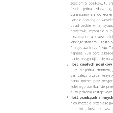
gościom 5 posiłków, tj. pr
Rzadko jednak zdarza się
ograniczamy się do jednej 
Goście przyjadą na wesele
obiad będzie w tej sytuac
przystawki, zapytajcie o 
nieznacznie, a z pewnośc
lekkiego startera. Często 
2 przystawek czy 2 zup. T
najmniej 70% porci z każdeg
danie, przygotujcie się na 
Ilość ciepłych posiłków 
Przyjdzie jednak moment, 
dań zależy przede wszystk
dania nocne przy przyję
kolejnego posiłku. Nie prze
dużo jedzenia zostaje wyrz
Ilość przekąsek zimnych
nich możecie przenieść ja
poprawi jakość pierwsz