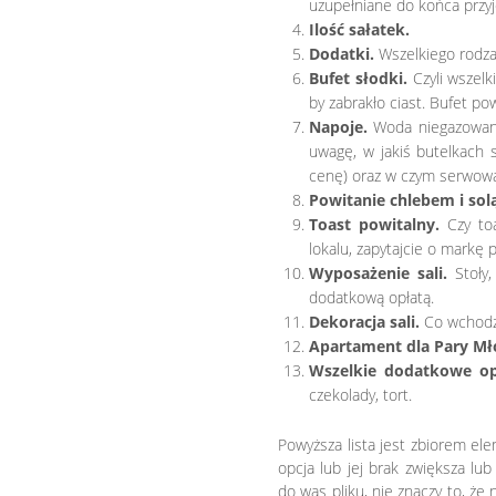
uzupełniane do końca przyj
Ilość sałatek.
Dodatki.
Wszelkiego rodzaj
Bufet słodki.
Czyli wszelki
by zabrakło ciast. Bufet po
Napoje.
Woda niegazowana
uwagę, w jakiś butelkach
cenę) oraz w czym serwowan
Powitanie chlebem i solą
Toast powitalny.
Czy toa
lokalu, zapytajcie o markę
Wyposażenie sali.
Stoły,
dodatkową opłatą.
Dekoracja sali.
Co wchodzi
Apartament dla Pary Mł
Wszelkie dodatkowe opc
czekolady, tort.
Powyższa lista jest zbiorem e
opcja lub jej brak zwiększa lub
do was pliku, nie znaczy to, że n