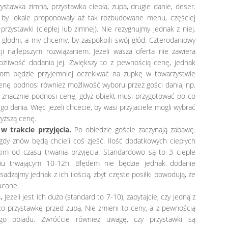
zystawka zimna, przystawka ciepła, zupa, drugie danie, deser.
, by lokale proponowały aż tak rozbudowane menu, częściej
przystawki (ciepłej lub zimnej). Nie rezygnujmy jednak z niej.
 głodni, a my chcemy, by zaspokoili swój głód. Czterodaniowy
ji najlepszym rozwiązaniem. Jeżeli wasza oferta nie zawiera
możliwość dodania jej. Zwiększy to z pewnością cenę, jednak
iom będzie przyjemniej oczekiwać na zupkę w towarzystwie
cenę podnosi również możliwość wyboru przez gości dania, np.
o znacznie podnosi cenę, gdyż obiekt musi przygotować po co
o dania. Więc jeżeli chcecie, by wasi przyjaciele mogli wybrać
wyższą cenę.
w trakcie przyjęcia.
Po obiedzie goście zaczynają zabawę.
gdy znów będą chcieli coś zjeść. Ilość dodatkowych ciepłych
im od czasu trwania przyjęcia. Standardowo są to 3 ciepłe
ciu trwającym 10-12h. Błędem nie będzie jednak dodanie
sadzajmy jednak z ich ilością, zbyt częste posiłki powodują, że
ucone.
.
Jeżeli jest ich dużo (standard to 7-10), zapytajcie, czy jedną z
ko przystawkę przed zupą. Nie zmieni to ceny, a z pewnością
ego obiadu. Zwróćcie również uwagę, czy przystawki są