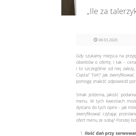
„Ile za talerz
08.03.2020
Gdy szukamy miejsca na przyję
obiektów o ofertę. I tak – cen
i to szczególnie od niej zależ
Ciasta? Tort? Jak zweryfikować
pomogę znaleźć odpowiedź poni
Smak jedzenia, jakość podania 
menu. W tych kwestiach może 
dystans do tych opinii – jak mó
zweryfikować czytając przesła
ofert menu ze sobą? Poniżej lis
Ilość dań przy serwowa