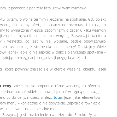
 sami, z pewnością poniższa lista ułatwi Wam rozmowy.
tu, pytamy o wolne terminy i jedziemy na spotkanie. Gdy obiekt
iwania, dostajemy ofertę i siadamy do rozmowy. I tu często
iśmy to wymarzone miejsce, zapominamy o zadaniu kilku ważnych
ji znajduje się w ofercie – nie martwmy się. Zazwyczaj taka oferta
wy i wszystko, co jest w niej wpisane, będzie obowiązywało
cie zostały pominięte istotne dla nas elementy? Dopytajmy. Wiele
wy, jednak lepiej o nie zapytać w trakcie pierwszego spotkania –
dujące o rezygnacji z organizacji przyjęcia w tej sali.
ii, które powinny znaleźć się w ofercie weselnej obiektu. Jeżeli
h ceny.
Wiele miejsc proponuje różne warianty, jak również
o jednak poznać widełki cenowe, by mieć wstępną orientację.
menu co do ceny, możesz znaleźć
tutaj
. Jeżeli jakiś elementów
 menu – koniecznie o nie dopytajcie. Zapytajcie również o
w i inne ewentualne specjalne menu.
Zazwyczaj jest rozdzielenie na dzieci do 5 roku życia –