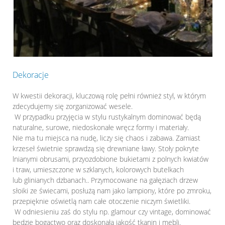
Dekoracje
W kwestii dekoracji, kluczową rolę pełni również styl, w którym
zdecydujemy się zorganizować wesele.
W przypadku przyjęcia w stylu rustykalnym dominować będą
naturalne, surowe, niedoskonałe wręcz formy i materiały.
Nie ma tu miejsca na nudę, liczy się chaos i zabawa. Zamiast
krzeseł świetnie sprawdzą się drewniane ławy. Stoły pokryte
lnianymi obrusami, przyozdobione bukietami z polnych kwiatów
i traw, umieszczone w szklanych, kolorowych butelkach
lub glinianych dzbanach.. Przymocowane na gałęziach drzew
słoiki ze świecami, posłużą nam jako lampiony, które po zmroku,
przepięknie oświetlą nam całe otoczenie niczym świetliki.
W odniesieniu zaś do stylu np. glamour czy vintage, dominować
będzie bogactwo oraz doskonała jakość tkanin i mebli.