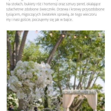
Na stołach, bukiety róż i hortensji oraz sznury pereł, okalające
szlachetnie zdobione świeczniki. Drzewa i krzewy przyozdobione
tysiącem, migoczących światełek sprawią, że tego wieczoru
my i nasi goście, poczujemy się jak w bajce.