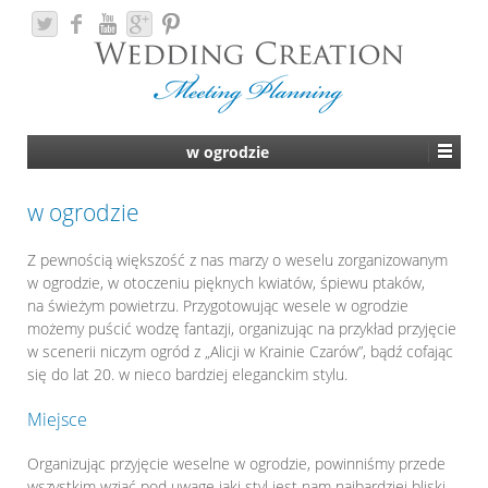
w ogrodzie
w ogrodzie
Z pewnością większość z nas marzy o weselu zorganizowanym
w ogrodzie, w otoczeniu pięknych kwiatów, śpiewu ptaków,
na świeżym powietrzu. Przygotowując wesele w ogrodzie
możemy puścić wodzę fantazji, organizując na przykład przyjęcie
w scenerii niczym ogród z „Alicji w Krainie Czarów”, bądź cofając
się do lat 20. w nieco bardziej eleganckim stylu.
Miejsce
Organizując przyjęcie weselne w ogrodzie, powinniśmy przede
wszystkim wziąć pod uwagę jaki styl jest nam najbardziej bliski.